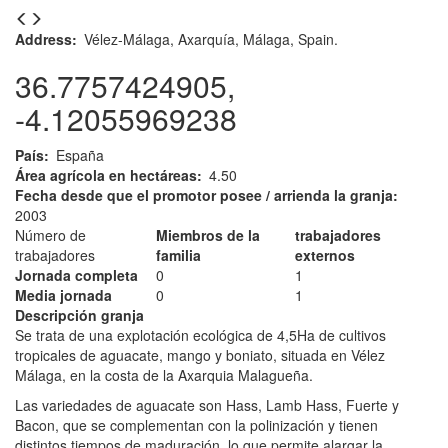
Address
Vélez-Málaga, Axarquía, Málaga, Spain.
36.7757424905,
-4.12055969238
País
España
Área agrícola en hectáreas
4.50
Fecha desde que el promotor posee / arrienda la granja
2003
Número de
Miembros de la
trabajadores
trabajadores
familia
externos
Jornada completa
0
1
Media jornada
0
1
Descripción granja
Se trata de una explotación ecológica de 4,5Ha de cultivos
tropicales de aguacate, mango y boniato, situada en Vélez
Málaga, en la costa de la Axarquia Malagueña.
Las variedades de aguacate son Hass, Lamb Hass, Fuerte y
Bacon, que se complementan con la polinización y tienen
distintos tiempos de maduración, lo que permite alargar la