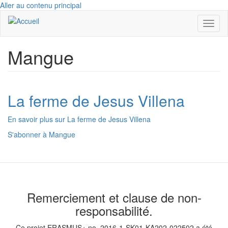
Aller au contenu principal
Toggl
naviga
Mangue
La ferme de Jesus Villena
En savoir plus
sur La ferme de Jesus Villena
S'abonner à Mangue
Remerciement et clause de non-
responsabilité.
Ce projet ERASMUS+ no. 2016-1-SK01-KA202-022502 a été