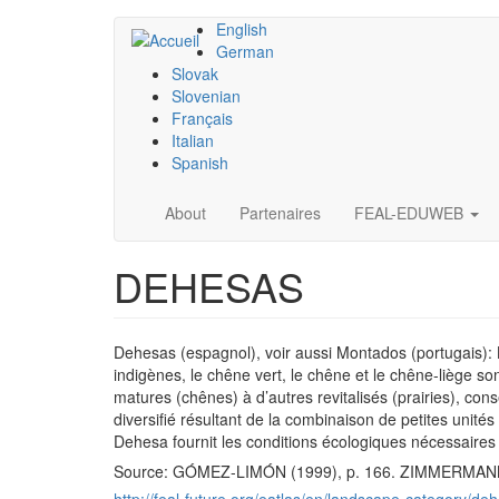
Aller
English
au
German
contenu
Slovak
principal
Slovenian
Français
Italian
Spanish
Main
About
Partenaires
FEAL-EDUWEB
navigation
DEHESAS
Dehesas (espagnol), voir aussi Montados (portugais):
indigènes, le chêne vert, le chêne et le chêne-liège 
matures (chênes) à d’autres revitalisés (prairies), con
diversifié résultant de la combinaison de petites unités
Dehesa fournit les conditions écologiques nécessaire
Source: GÓMEZ-LIMÓN (1999),
p. 166. ZIMMERMANN 