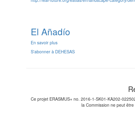
http://feal-future.org/eatlas/en/landscape-category/de
El Añadío
En savoir plus
sur
El
S'abonner à DEHESAS
Añadío
Re
Ce projet ERASMUS+ no. 2016-1-SK01-KA202-022502 a ét
la Commission ne peut être t