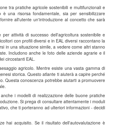
 tra pratiche agricole sostenibili e multifunzionali e
to è una risorsa fondamentale, sia per sensibilizzare
r fornire all'utente un'introduzione al concetto che sarà
er attività di successo dell'agricoltura sostenibile e
ltori con profili diversi e in EAL diversi raccontano la
rsi in una situazione simile, a vedere come altri stanno
iste. Includono anche le foto delle aziende agrarie e il
dei circostanti EAL.
e paesaggio agricolo. Mentre esiste una vasta gamma di
enesi storica. Questo atlante ti aiuterà a capire perché
gio. Questa conoscenza potrebbe aiutarti a promuovere
ale.
 anche i modelli di realizzazione delle buone pratiche
troduzione. Si prega di consultare attentamente i moduli
vo, che ti porteranno ad ulteriori informazioni - decidi
 hai acquisito. Se il risultato dell'autovalutazione è