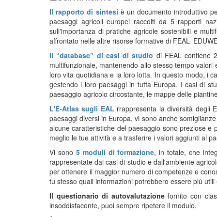
Il rapporto di sintesi
è un documento introduttivo per
paesaggi agricoli europei raccolti da 5 rapporti naz
sull'importanza di pratiche agricole sostenibili e multi
affrontato nelle altre risorse formative di FEAL- EDUW
Il “database” di casi di studio
di FEAL contiene 28 
multifunzionale, mantenendo allo stesso tempo valori e 
loro vita quotidiana e la loro lotta. In questo modo, i
gestendo i loro paesaggi in tutta Europa. I casi di stu
paesaggio agricolo circostante, le mappe delle piantine e
L'E-Atlas sugli EAL
rrappresenta la diversità degli
paesaggi diversi in Europa, vi sono anche somiglianze p
alcune caratteristiche del paesaggio sono preziose e
meglio le tue attività e a trasferire i valori aggiunti al 
Vi sono
5 moduli di formazione
, in totale, che int
rappresentate dai casi di studio e dall'ambiente agrico
per ottenere il maggior numero di competenze e conoscen
tu stesso quali informazioni potrebbero essere più utili
Il questionario di autovalutazione
fornito con cia
insoddisfacente, puoi sempre ripetere il modulo.