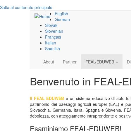
Salta al contenuto principale
English
German
Slovak
Slovenian
Français
Italian
Spanish
Main
About
Partner
FEAL-EDUWEB
Di
navigation
Benvenuto in FEAL
Il FEAL EDUWEB
è un sistema educativo di auto-form
patrimonio dei paesaggi agricoli europei (EAL) e può s
Slovacchia, Germania, Italia, Spagna e Slovenia. FEAL
debolezza, con atteggiamento intraprendente e positiv
Esaminiamo FEAL-EDUWEB!