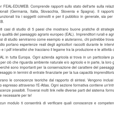
 FEAL-EDUWEB. Comprende rapporti sullo stato dell'arte sulla relazione
ionali (Germania, Italia, Slovacchia, Slovenia e Spagna). Il rappor
funzionali tra i soggetti coinvolti e per il pubblico in generale, sia pe
EB.
casi di studio di 5 paesi che mostrano buone pratiche di strategie p
qualità del paesaggio agrario europeo (EAL). Imprenditori rurali e agrico
 casi di studio serviranno come esempio e aiuteranno, chi potrebbe trova
dio portano esperienze reali degli agricoltori raccolti durante le interv
 i pdf interattivi che tracciano il legame tra la produzione e le attività 
 EAL in tutta Europa. Ogni azienda agricola si trova in un particolar
er ciò che riguarda ambiente naturale e/o agricolo e in parte, la loro g
 perché sono importanti per la conservazione del carattere del paesag
paesaggio in termini di entrate finanziarie per la tua capacità imprenditori
egrano le conoscenze teoriche dal rapporto di sintesi. Vengono inclusi
lo espresso attraverso l'E-Atlas. Ogni sezione formativa contiene un'in
ze possibili. Troverai molti link nelle diverse parti del sistema formati
 e necessarie per te!
scun modulo ti consentirà di verificare quali conoscenze e competenze