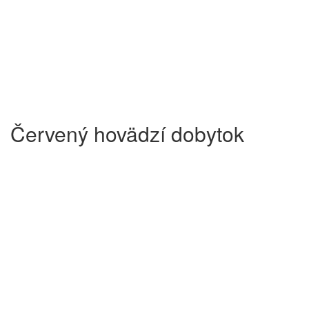
Červený hovädzí dobytok