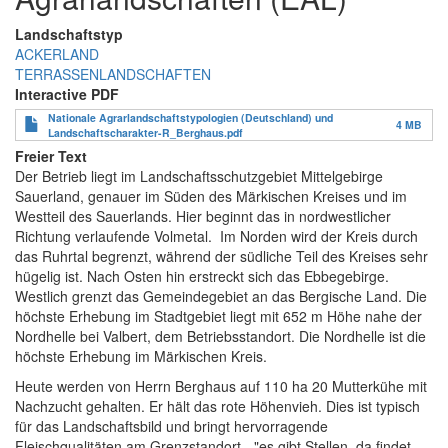
Landschaftstyp
ACKERLAND
TERRASSENLANDSCHAFTEN
Interactive PDF
Nationale Agrarlandschaftstypologien (Deutschland) und
4 MB
Landschaftscharakter-R_Berghaus.pdf
Freier Text
Der Betrieb liegt im Landschaftsschutzgebiet Mittelgebirge
Sauerland, genauer im Süden des Märkischen Kreises und im
Westteil des Sauerlands. Hier beginnt das in nordwestlicher
Richtung verlaufende Volmetal. Im Norden wird der Kreis durch
das Ruhrtal begrenzt, während der südliche Teil des Kreises sehr
hügelig ist. Nach Osten hin erstreckt sich das Ebbegebirge.
Westlich grenzt das Gemeindegebiet an das Bergische Land. Die
höchste Erhebung im Stadtgebiet liegt mit 652 m Höhe nahe der
Nordhelle bei Valbert, dem Betriebsstandort. Die Nordhelle ist die
höchste Erhebung im Märkischen Kreis.
Heute werden von Herrn Berghaus auf 110 ha 20 Mutterkühe mit
Nachzucht gehalten. Er hält das rote Höhenvieh. Dies ist typisch
für das Landschaftsbild und bringt hervorragende
Fleischqualitäten am Grenzstandort - "es gibt Stellen, da findet