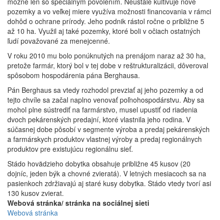
možné len so špeciálnym povolením. Neustále kultivuje nové
pozemky a vo veľkej miere využíva možnosti financovania v rámci
dohôd o ochrane prírody. Jeho podnik rástol ročne o približne 5
až 10 ha. Využil aj také pozemky, ktoré boli v očiach ostatných
ľudí považované za menejcenné.
V roku 2010 mu bolo ponúknutých na prenájom naraz až 30 ha,
pretože farmár, ktorý bol v tej dobe v reštrukturalizácii, dôveroval
spôsobom hospodárenia pána Berghausa.
Pán Berghaus sa vtedy rozhodol prevziať aj jeho pozemky a od
tejto chvíle sa začal naplno venovať poľnohospodárstvu. Aby sa
mohol plne sústrediť na farmárstvo, musel upustiť od riadenia
dvoch pekárenských predajní, ktoré vlastnila jeho rodina. V
súčasnej dobe pôsobí v segmente výroba a predaj pekárenských
a farmárskych produktov vlastnej výroby a predaj regionálnych
produktov pre existujúcu regionálnu sieť.
Stádo hovädzieho dobytka obsahuje približne 45 kusov (20
dojníc, jeden býk a chovné zvieratá). V letných mesiacoch sa na
pasienkoch zdržiavajú aj staré kusy dobytka. Stádo vtedy tvorí asi
130 kusov zvierat.
Webová stránka/ stránka na sociálnej sieti
Webová stránka