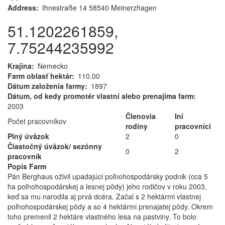
Address
Ihnestraße 14 58540 Meinerzhagen
51.1202261859,
7.75244235992
Krajina
Nemecko
Farm oblasť hektár
110.00
Dátum založenia farmy
1897
Dátum, od kedy promotér vlastní alebo prenajíma farm
2003
Členovia
Iní
Počet pracovníkov
rodiny
pracovníci
Plný úväzok
2
0
Čiastočný úväzok/ sezónny
0
2
pracovník
Popis Farm
Pán Berghaus oživil upadajúci poľnohospodársky podnik (cca 5
ha poľnohospodárskej a lesnej pôdy) jeho rodičov v roku 2003,
keď sa mu narodila aj prvá dcéra. Začal s 2 hektármi vlastnej
poľnohospodárskej pôdy a so 4 hektármi prenajatej pôdy. Okrem
toho premenil 2 hektáre vlastného lesa na pastviny. To bolo