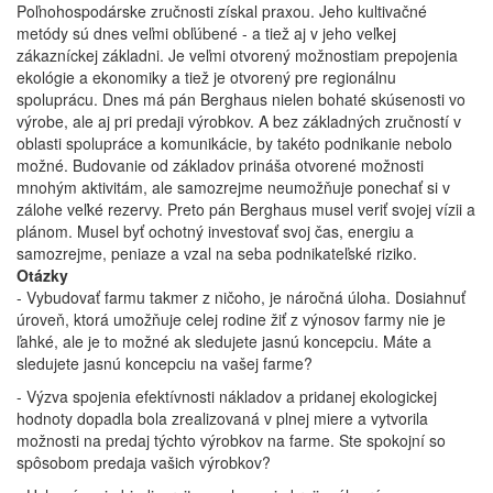
Poľnohospodárske zručnosti získal praxou. Jeho kultivačné
metódy sú dnes veľmi obľúbené - a tiež aj v jeho veľkej
zákazníckej základni. Je veľmi otvorený možnostiam prepojenia
ekológie a ekonomiky a tiež je otvorený pre regionálnu
spoluprácu. Dnes má pán Berghaus nielen bohaté skúsenosti vo
výrobe, ale aj pri predaji výrobkov. A bez základných zručností v
oblasti spolupráce a komunikácie, by takéto podnikanie nebolo
možné. Budovanie od základov prináša otvorené možnosti
mnohým aktivitám, ale samozrejme neumožňuje ponechať si v
zálohe veľké rezervy. Preto pán Berghaus musel veriť svojej vízii a
plánom. Musel byť ochotný investovať svoj čas, energiu a
samozrejme, peniaze a vzal na seba podnikateľské riziko.
Otázky
- Vybudovať farmu takmer z ničoho, je náročná úloha. Dosiahnuť
úroveň, ktorá umožňuje celej rodine žiť z výnosov farmy nie je
ľahké, ale je to možné ak sledujete jasnú koncepciu. Máte a
sledujete jasnú koncepciu na vašej farme?
- Výzva spojenia efektívnosti nákladov a pridanej ekologickej
hodnoty dopadla bola zrealizovaná v plnej miere a vytvorila
možnosti na predaj týchto výrobkov na farme. Ste spokojní so
spôsobom predaja vašich výrobkov?