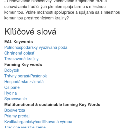
- Uchovávanie biodiverzity, zachovanie krajinného rázu a
uchovávanie tradičných plemien spája farmu s miestnou
komunitou. Vidíte možnosti spolupráce a spájania sa s miestnou
komunitou prostredníctvom krajiny?
Kľúčové slová
EAL Keywords
Poľnohospodársky využívaná pôda
Chránená oblasť
Terasované krajiny
Farming Key words
Dobytok
Trávny porast/Pasienok
Hospodárske zvieratá
Ošípané
Hydina
Spracovanie
Multifunctional & sustainable farming Key Words
Biodiverzita
Priamy predaj
Kvalita/organický/certifikovaná výroba
Tradičné využitie zeme