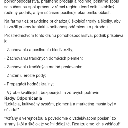
poľnohospodárstva, priameho predaja a rodinnej pekárne spolu
so súčasnou spoluprácou v rámci regiónu tvorí veľmi stabilný
rodinný podnik, a tým súčasne posilňuje ekonomiku oblasti.
Na farmu tiež pravidelne prichádzajú školské triedy a škôlky, aby
tu zažili priamy kontakt s poľnohospodárstvom a prírodou.
Prostredníctvom tohto druhu poľnohospodárstva, podnik prispieva
k:
- Zachovaniu a posilneniu biodiverzity;
- Zachovaniu tradičných domácich plemien;
- Zachovaniu tradičných metód pestovania;
- Zníženiu erózie pôdy;
- Propagácii hodnôt krajiny;
- Výrobe kvalitných, bezpečných a zdravých potravín.
Rady/ Odporúčania
"Lokácia, kultivačný systém, plemená a marketing musia byť v
súlade!"
"Vzťahy s verejnosťou a povedomie o vzdelávacom poslaní zo
strany škôl a škôlok je veľmi dôležité. Realizujeme ich s vášňou!"