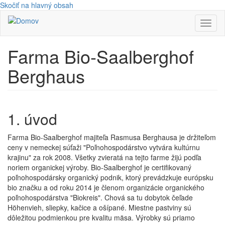
Skočiť na hlavný obsah
Toggl
naviga
Farma Bio-Saalberghof
Berghaus
1. úvod
Farma Bio-Saalberghof majiteľa Rasmusa Berghausa je držiteľom
ceny v nemeckej súťaži "Poľnohospodárstvo vytvára kultúrnu
krajinu" za rok 2008. Všetky zvieratá na tejto farme žijú podľa
noriem organickej výroby. Bio-Saalberghof je certifikovaný
poľnohospodársky organický podnik, ktorý prevádzkuje európsku
bio značku a od roku 2014 je členom organizácie organického
poľnohospodárstva "Biokreis". Chová sa tu dobytok čeľade
Höhenvieh, sliepky, kačice a ošípané. Miestne pastviny sú
dôležitou podmienkou pre kvalitu mäsa. Výrobky sú priamo