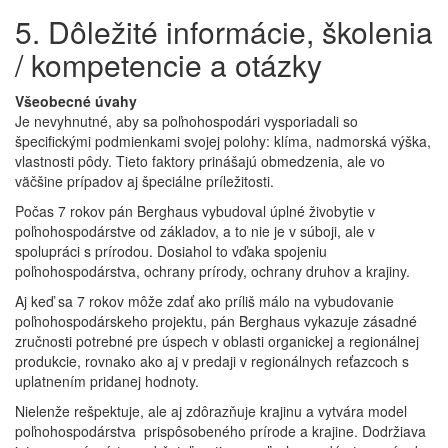
5. Dôležité informácie, školenia
/ kompetencie a otázky
Všeobecné úvahy
Je nevyhnutné, aby sa poľnohospodári vysporiadali so
špecifickými podmienkami svojej polohy: klíma, nadmorská výška,
vlastnosti pôdy. Tieto faktory prinášajú obmedzenia, ale vo
väčšine prípadov aj špeciálne príležitosti.
Počas 7 rokov pán Berghaus vybudoval úplné živobytie v
poľnohospodárstve od základov, a to nie je v súboji, ale v
spolupráci s prírodou. Dosiahol to vďaka spojeniu
poľnohospodárstva, ochrany prírody, ochrany druhov a krajiny.
Aj keď sa 7 rokov môže zdať ako príliš málo na vybudovanie
poľnohospodárskeho projektu, pán Berghaus vykazuje zásadné
zručnosti potrebné pre úspech v oblasti organickej a regionálnej
produkcie, rovnako ako aj v predaji v regionálnych reťazcoch s
uplatnením pridanej hodnoty.
Nielenže rešpektuje, ale aj zdôrazňuje krajinu a vytvára model
poľnohospodárstva prispôsobeného prírode a krajine. Dodržiava