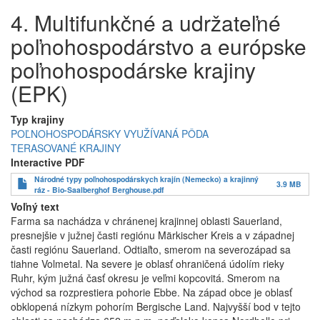
4. Multifunkčné a udržateľné
poľnohospodárstvo a európske
poľnohospodárske krajiny
(EPK)
Typ krajiny
POĽNOHOSPODÁRSKY VYUŽÍVANÁ PÔDA
TERASOVANÉ KRAJINY
Interactive PDF
Národné typy poľnohospodárskych krajín (Nemecko) a krajinný
3.9 MB
ráz - Bio-Saalberghof Berghouse.pdf
Voľný text
Farma sa nachádza v chránenej krajinnej oblasti Sauerland,
presnejšie v južnej časti regiónu Märkischer Kreis a v západnej
časti regiónu Sauerland. Odtiaľto, smerom na severozápad sa
tiahne Volmetal. Na severe je oblasť ohraničená údolím rieky
Ruhr, kým južná časť okresu je veľmi kopcovitá. Smerom na
východ sa rozprestiera pohorie Ebbe. Na západ obce je oblasť
obklopená nízkym pohorím Bergische Land. Najvyšší bod v tejto