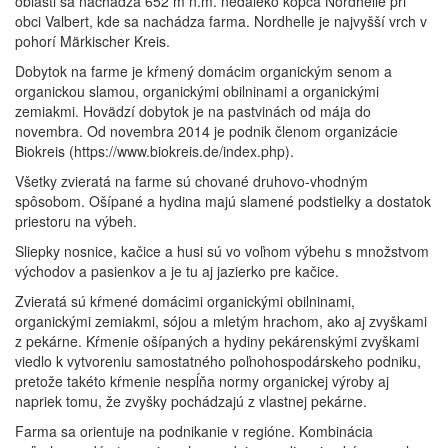
oblasti sa nachádza 652 m n.m. neďaleko kopca Nordhelle pri
obci Valbert, kde sa nachádza farma. Nordhelle je najvyšší vrch v
pohorí Märkischer Kreis.
Dobytok na farme je kŕmený domácim organickým senom a
organickou slamou, organickými obilninami a organickými
zemiakmi. Hovädzí dobytok je na pastvinách od mája do
novembra. Od novembra 2014 je podnik členom organizácie
Biokreis (https://www.biokreis.de/index.php).
Všetky zvieratá na farme sú chované druhovo-vhodným
spôsobom. Ošípané a hydina majú slamené podstielky a dostatok
priestoru na výbeh.
Sliepky nosnice, kačice a husi sú vo voľnom výbehu s množstvom
východov a pasienkov a je tu aj jazierko pre kačice.
Zvieratá sú kŕmené domácimi organickými obilninami,
organickými zemiakmi, sójou a mletým hrachom, ako aj zvyškami
z pekárne. Kŕmenie ošípaných a hydiny pekárenskými zvyškami
viedlo k vytvoreniu samostatného poľnohospodárskeho podniku,
pretože takéto kŕmenie nespĺňa normy organickej výroby aj
napriek tomu, že zvyšky pochádzajú z vlastnej pekárne.
Farma sa orientuje na podnikanie v regióne. Kombinácia