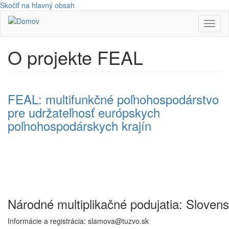
Skočiť na hlavný obsah
Toggl
naviga
O projekte FEAL
FEAL: multifunkčné poľnohospodárstvo
pre udržateľnosť európskych
poľnohospodárskych krajín
Národné multiplikačné podujatia: Sloven
Informácie a registrácia: slamova@tuzvo.sk