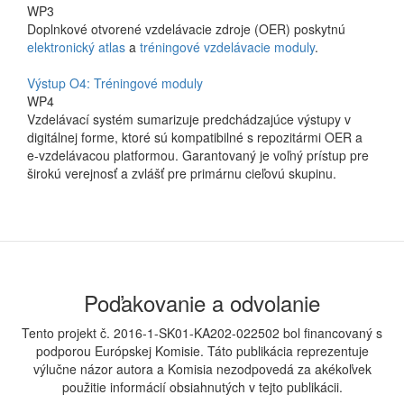
WP3
Doplnkové otvorené vzdelávacie zdroje (OER) poskytnú
elektronický atlas
a
tréningové vzdelávacie moduly
.
Výstup O4: Tréningové moduly
WP4
Vzdelávací systém sumarizuje predchádzajúce výstupy v
digitálnej forme, ktoré sú kompatibilné s repozitármi OER a
e-vzdelávacou platformou. Garantovaný je voľný prístup pre
širokú verejnosť a zvlášť pre primárnu cieľovú skupinu.
Poďakovanie a odvolanie
Tento projekt č. 2016-1-SK01-KA202-022502 bol financovaný s
podporou Európskej Komisie. Táto publikácia reprezentuje
výlučne názor autora a Komisia nezodpovedá za akékoľvek
použitie informácií obsiahnutých v tejto publikácii.