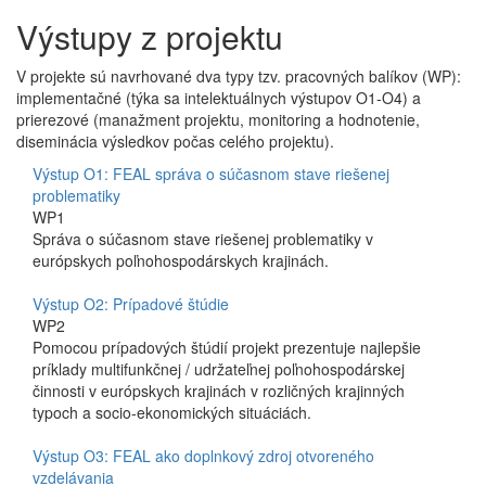
Výstupy z projektu
V projekte sú navrhované dva typy tzv. pracovných balíkov (WP):
implementačné (týka sa intelektuálnych výstupov O1-O4) a
prierezové (manažment projektu, monitoring a hodnotenie,
diseminácia výsledkov počas celého projektu).
Výstup O1: FEAL správa o súčasnom stave riešenej
problematiky
WP1
Správa o súčasnom stave riešenej problematiky v
európskych poľnohospodárskych krajinách.
Výstup O2: Prípadové štúdie
WP2
Pomocou prípadových štúdií projekt prezentuje najlepšie
príklady multifunkčnej / udržateľnej poľnohospodárskej
činnosti v európskych krajinách v rozličných krajinných
typoch a socio-ekonomických situáciách.
Výstup O3: FEAL ako doplnkový zdroj otvoreného
vzdelávania