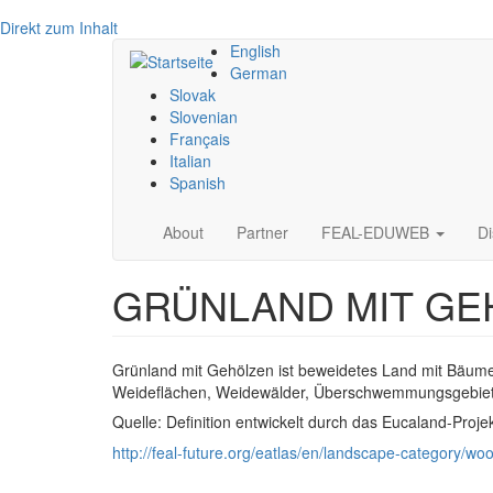
Direkt zum Inhalt
English
German
Slovak
Slovenian
Français
Italian
Spanish
Main
About
Partner
FEAL-EDUWEB
D
navigation
GRÜNLAND MIT GE
Grünland mit Gehölzen ist beweidetes Land mit Bäum
Weideflächen, Weidewälder, Überschwemmungsgebiete
Quelle: Definition entwickelt durch das Eucaland-Proje
http://feal-future.org/eatlas/en/landscape-category/w