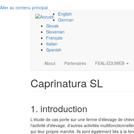
Aller au contenu principal
English
German
Slovak
Slovenian
Français
Italian
Spanish
Main
About
Partenaires
FEAL-EDUWEB
navigation
Caprinatura SL
1. introduction
L'étude de cas porte sur une ferme d'élevage de chèv
l'activité d'élevage, d'autres activités multifonctionn
sur leur propre marché. Ils sont également liés à la for