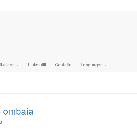
ffusione
Links utili
Contatto
Languages
olombaia
ia