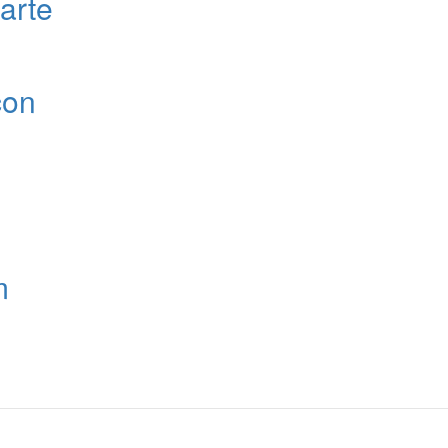
arte
con
m