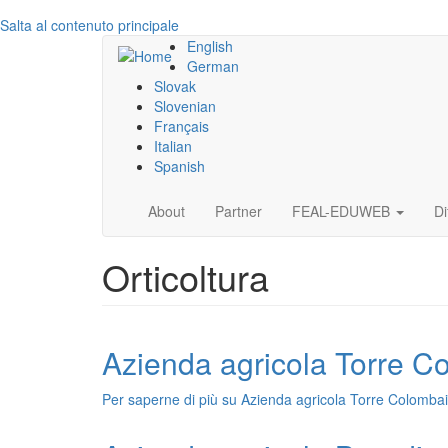
Salta al contenuto principale
English
German
Slovak
Slovenian
Français
Italian
Spanish
Main
About
Partner
FEAL-EDUWEB
Di
navigation
Orticoltura
Azienda agricola Torre C
Per saperne di più su
Azienda agricola Torre Colomba