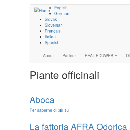
Salta
English
al
German
contenuto
Slovak
principale
Slovenian
Français
Italian
Spanish
Main
About
Partner
FEAL-EDUWEB
Di
navigation
Piante officinali
Aboca
Per saperne di più su
Aboca
La fattoria AFRA Odorica