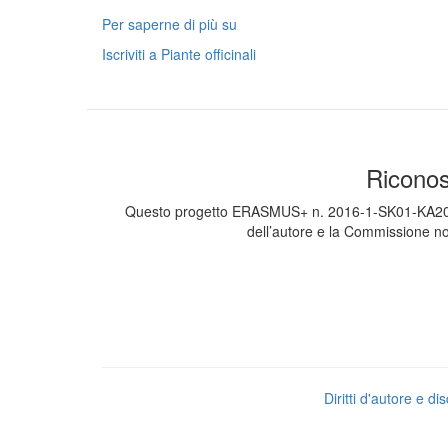
Per saperne di più su
La
fattoria
Iscriviti a Piante officinali
AFRA
Odorica
Riconos
Questo progetto ERASMUS+ n. 2016-1-SK01-KA202-022
dell’autore e la Commissione no
Diritti d'autore e d