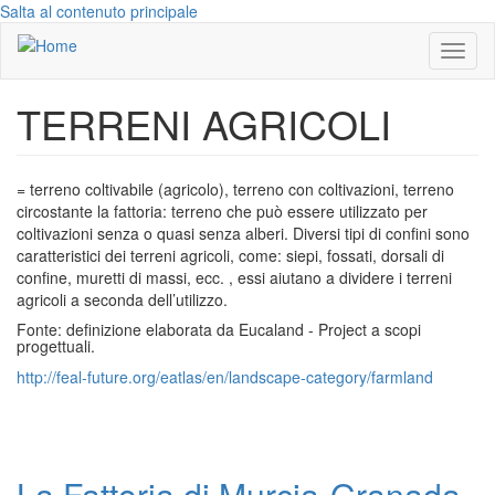
Salta al contenuto principale
Toggl
naviga
TERRENI AGRICOLI
= terreno coltivabile (agricolo), terreno con coltivazioni, terreno
circostante la fattoria: terreno che può essere utilizzato per
coltivazioni senza o quasi senza alberi. Diversi tipi di confini sono
caratteristici dei terreni agricoli, come: siepi, fossati, dorsali di
confine, muretti di massi, ecc. , essi aiutano a dividere i terreni
agricoli a seconda dell’utilizzo.
Fonte: definizione elaborata da Eucaland - Project a scopi
progettuali.
http://feal-future.org/eatlas/en/landscape-category/farmland
La Fattoria di Murcia-Granada