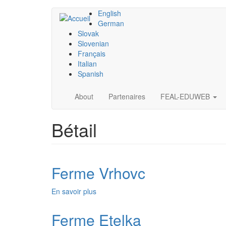
Aller
English
au
German
contenu
Slovak
principal
Slovenian
Français
Italian
Spanish
Main
About
Partenaires
FEAL-EDUWEB
navigation
Bétail
Ferme Vrhovc
En savoir plus
sur
Ferme
Vrhovc
Ferme Etelka