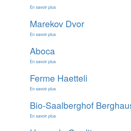
En savoir plus
sur
Ferme
Etelka
Marekov Dvor
En savoir plus
sur
Marekov
Dvor
Aboca
En savoir plus
sur
Aboca
Ferme Haetteli
En savoir plus
sur
Ferme
Haetteli
Bio-Saalberghof Berghau
En savoir plus
sur
Bio-
Saalberghof